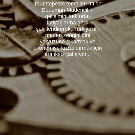
Toruntepe'de temelleri atılan
Dedeman Madencilik,
gelişimini sektörün
ihtiyaçlarına göre
şekillendirerek, Türkiye'nin
maden zenginliğini
yeryüzüne çıkarmak ve
ekonomiye kazandırmak için
aralıksız çalışıyor...