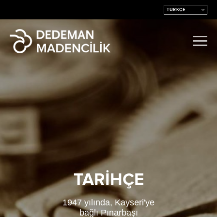
TARİHÇE
1947 yılında, Kayseri'ye
bağlı Pınarbaşı